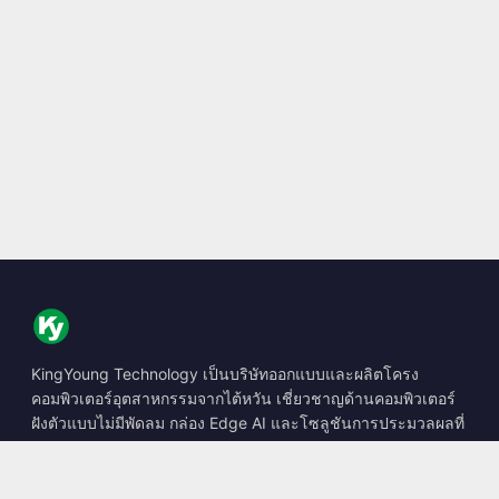
KingYoung Technology เป็นบริษัทออกแบบและผลิตโครง
คอมพิวเตอร์อุตสาหกรรมจากไต้หวัน เชี่ยวชาญด้านคอมพิวเตอร์
ฝังตัวแบบไม่มีพัดลม กล่อง Edge AI และโซลูชันการประมวลผลที่
ทนทาน
📍
10F., No. 318, Sec. 1, Neihu Rd., Neihu Dist., Taipei City