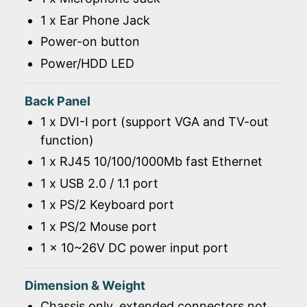
1 x Ear Phone Jack
Power-on button
Power/HDD LED
Back Panel
1 x DVI-I port (support VGA and TV-out
function)
1 x RJ45 10/100/1000Mb fast Ethernet
1 x USB 2.0 / 1.1 port
1 x PS/2 Keyboard port
1 x PS/2 Mouse port
1 x 10~26V DC power input port
Dimension & Weight
Chassis only, extended connectors not