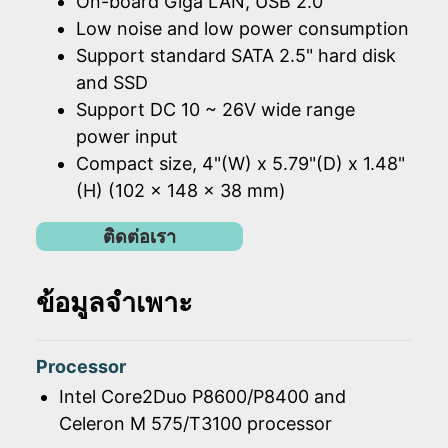
On-board Giga LAN, USB 2.0
Low noise and low power consumption
Support standard SATA 2.5" hard disk
and SSD
Support DC 10 ~ 26V wide range
power input
Compact size, 4"(W) x 5.79"(D) x 1.48"
(H) (102 x 148 x 38 mm)
ติดต่อเรา
ข้อมูลจำเพาะ
Processor
Intel Core2Duo P8600/P8400 and
Celeron M 575/T3100 processor