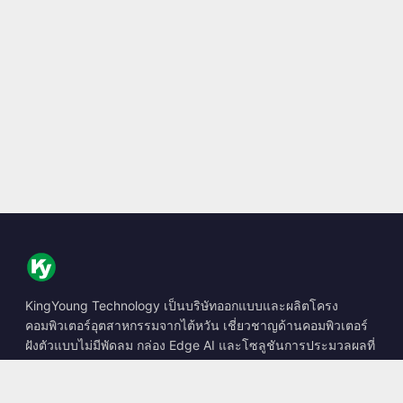
KingYoung Technology เป็นบริษัทออกแบบและผลิตโครง
คอมพิวเตอร์อุตสาหกรรมจากไต้หวัน เชี่ยวชาญด้านคอมพิวเตอร์
ฝังตัวแบบไม่มีพัดลม กล่อง Edge AI และโซลูชันการประมวลผลที่
ทนทาน
📍
10F., No. 318, Sec. 1, Neihu Rd., Neihu Dist., Taipei City