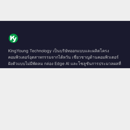
KingYoung Technology เป็นบริษัทออกแบบและผลิตโครง
คอมพิวเตอร์อุตสาหกรรมจากไต้หวัน เชี่ยวชาญด้านคอมพิวเตอร์
ฝังตัวแบบไม่มีพัดลม กล่อง Edge AI และโซลูชันการประมวลผลที่
ทนทาน
📍
10F., No. 318, Sec. 1, Neihu Rd., Neihu Dist., Taipei City
114, Taiwan
☎
+886-2-2659-8483
✉
sales@kingyoung.com.tw
ผลิตภัณฑ์
คอมพิวเตอร์อุตสาหกรรมแบบไม่มีพัดลม