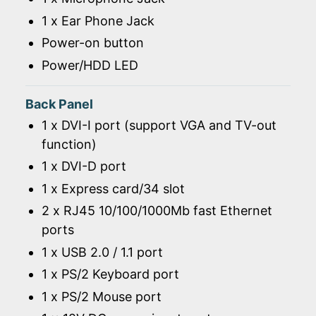
1 x Ear Phone Jack
Power-on button
Power/HDD LED
Back Panel
1 x DVI-I port (support VGA and TV-out
function)
1 x DVI-D port
1 x Express card/34 slot
2 x RJ45 10/100/1000Mb fast Ethernet
ports
1 x USB 2.0 / 1.1 port
1 x PS/2 Keyboard port
1 x PS/2 Mouse port