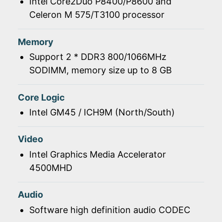
Intel Core2Duo P8400/P8600 and
Celeron M 575/T3100 processor
Memory
Support 2 * DDR3 800/1066MHz
SODIMM, memory size up to 8 GB
Core Logic
Intel GM45 / ICH9M (North/South)
Video
Intel Graphics Media Accelerator
4500MHD
Audio
Software high definition audio CODEC