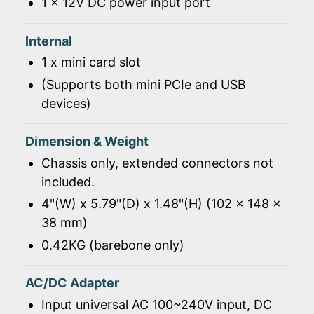
1 x 12V DC power input port
Internal
1 x mini card slot
(Supports both mini PCIe and USB
devices)
Dimension & Weight
Chassis only, extended connectors not
included.
4"(W) x 5.79"(D) x 1.48"(H) (102 x 148 x
38 mm)
0.42KG (barebone only)
AC/DC Adapter
Input universal AC 100~240V input, DC