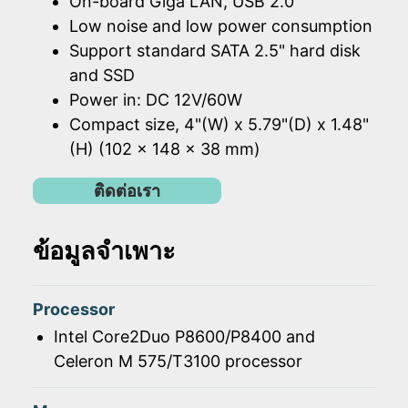
On-board Giga LAN, USB 2.0
Low noise and low power consumption
Support standard SATA 2.5" hard disk
and SSD
Power in: DC 12V/60W
Compact size, 4"(W) x 5.79"(D) x 1.48"
(H) (102 x 148 x 38 mm)
ติดต่อเรา
ข้อมูลจำเพาะ
Processor
Intel Core2Duo P8600/P8400 and
Celeron M 575/T3100 processor