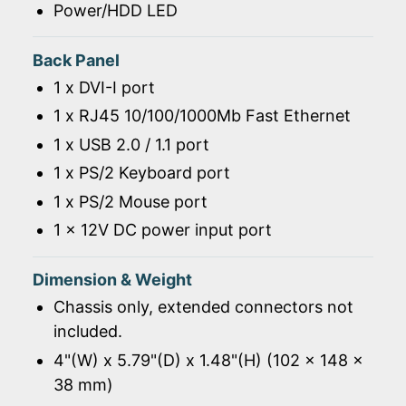
Power/HDD LED
Back Panel
1 x DVI-I port
1 x RJ45 10/100/1000Mb Fast Ethernet
1 x USB 2.0 / 1.1 port
1 x PS/2 Keyboard port
1 x PS/2 Mouse port
1 x 12V DC power input port
Dimension & Weight
Chassis only, extended connectors not
included.
4"(W) x 5.79"(D) x 1.48"(H) (102 x 148 x
38 mm)