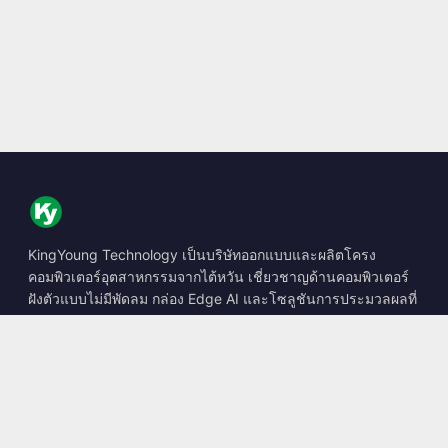
KingYoung Technology เป็นบริษัทออกแบบและผลิตโครง
คอมพิวเตอร์อุตสาหกรรมจากไต้หวัน เชี่ยวชาญด้านคอมพิวเตอร์
ฝังตัวแบบไม่มีพัดลม กล่อง Edge AI และโซลูชันการประมวลผลที่
ทนทาน
📍
10F., No. 318, Sec. 1, Neihu Rd., Neihu Dist., Taipei City
114, Taiwan
☎
+886-2-2659-8483
✉
sales@kingyoung.com.tw