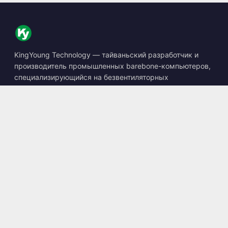
KingYoung Technology — тайваньский разработчик и
производитель промышленных barebone-компьютеров,
специализирующийся на безвентиляторных
встраиваемых ПК, устройствах edge AI и защищённых
вычислительных решениях.
📍
10F., No. 318, Sec. 1, Neihu Rd., Neihu Dist., Taipei City
114, Taiwan
☎
+886-2-2659-8483
✉
sales@kingyoung.com.tw
Продукция
Безвентиляторный Промышленный ПК
Edge AI Box
Multi Gigabit Ethernet