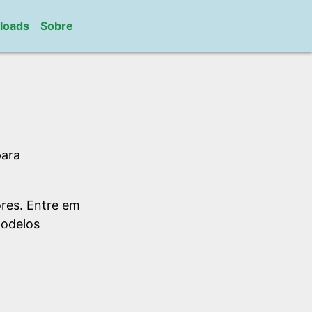
loads
Sobre
para
res. Entre em
modelos