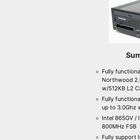
Sum
Fully function
Northwood 2.
w/512KB L2 C
Fully function
up to 3.0Ghz
Intel 865GV / 
800MHz FSB
Fully support 