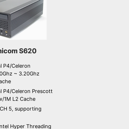
icom S620
al P4/Celeron
0Ghz ~ 3.20Ghz
ache
al P4/Celeron Prescott
 w/1M L2 Cache
ICH 5, supporting
Intel Hyper Threading