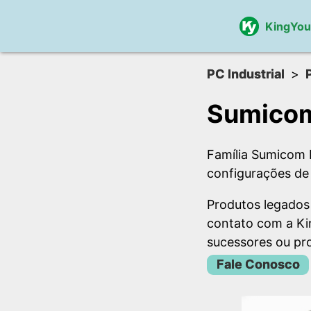
KingYo
PC Industrial
Sumicom
Família Sumicom 
configurações de
Produtos legados
contato com a Ki
sucessores ou pro
Fale Conosco