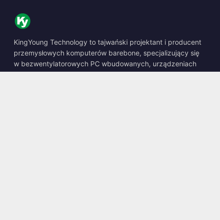
KingYoung Technology to tajwański projektant i producent
przemysłowych komputerów barebone, specjalizujący się
w bezwentylatorowych PC wbudowanych, urządzeniach
edge AI oraz wytrzymałych rozwiązaniach obliczeniowych.
📍
10F., No. 318, Sec. 1, Neihu Rd., Neihu Dist., Taipei City
114, Taiwan
☎
+886-2-2659-8483
✉
sales@kingyoung.com.tw
Produkty
Bezwentylatorowy PC Przemysłowy
Edge AI Box
Multi Gigabit Ethernet
Ultra Mały Rozmiar