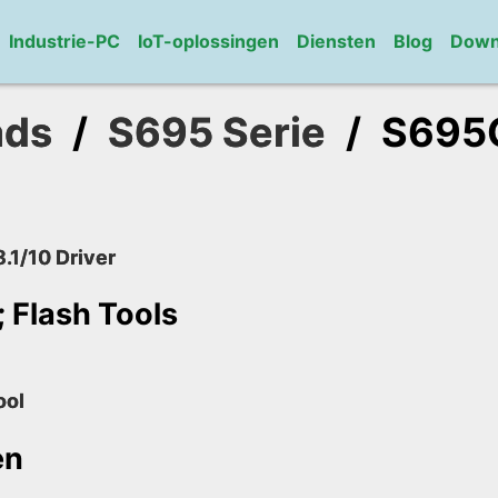
Industrie-PC
IoT-oplossingen
Diensten
Blog
Down
ads
/
S695 Serie
/
S695
.1/10 Driver
 Flash Tools
ool
en