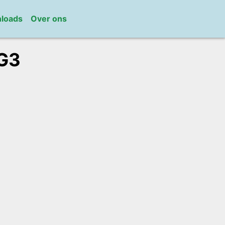
loads
Over ons
G3