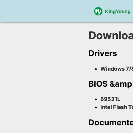
KingYoung
Downlo
Drivers
Windows 7/8
BIOS &amp;
69531L
Intel Flash T
Document