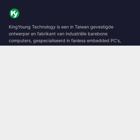
KingYoung Technology is een in Taiwan gevestigde
ontwerper en fabrikant van industriële barebone
computers, gespecialiseerd in fanless embedded PC's,
edge AI boxes en robuuste computeroplossingen.
📍
10F., No. 318, Sec. 1, Neihu Rd., Neihu Dist., Taipei City
114, Taiwan
☎
+886-2-2659-8483
✉
sales@kingyoung.com.tw
Producten
Fanless Industriële PC
Edge AI Box
Multi Gigabit Ethernet
Ultra Compact Formaat