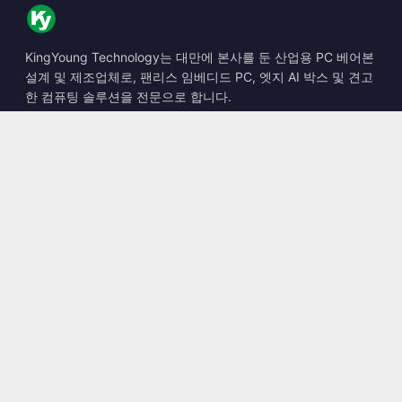
KingYoung Technology는 대만에 본사를 둔 산업용 PC 베어본
설계 및 제조업체로, 팬리스 임베디드 PC, 엣지 AI 박스 및 견고
한 컴퓨팅 솔루션을 전문으로 합니다.
📍
10F., No. 318, Sec. 1, Neihu Rd., Neihu Dist., Taipei City
114, Taiwan
☎
+886-2-2659-8483
✉
sales@kingyoung.com.tw
제품
팬리스 산업용 PC
엣지 AI 박스
멀티 Gigabit 이더넷
초소형 산업용 PC