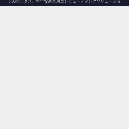
ジAIボックス、堅牢な産業用コンピューティングソリューショ
ンを専門としています。
📍
10F., No. 318, Sec. 1, Neihu Rd., Neihu Dist., Taipei City
114, Taiwan
☎
+886-2-2659-8483
✉
sales@kingyoung.com.tw
製品
ファンレス産業用PC
エッジAIボックス
マルチGigabitイーサネット
超小型産業用PC
お問い合わせ
お問い合わせ
サービス