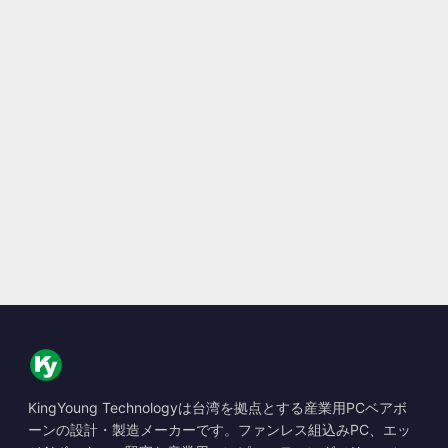
KingYoung Technologyは台湾を拠点とする産業用PCベアボ
ーンの設計・製造メーカーです。ファンレス組込みPC、エッ