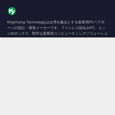
KingYoung Technologyは台湾を拠点とする産業用PCベアボ
ーンの設計・製造メーカーです。ファンレス組込みPC、エッ
ジAIボックス、堅牢な産業用コンピューティングソリューショ
ンを専門としています。
📍
10F., No. 318, Sec. 1, Neihu Rd., Neihu Dist., Taipei City
114, Taiwan
☎
+886-2-2659-8483
✉
sales@kingyoung.com.tw
製品
ファンレス産業用PC
エッジAIボックス
マルチGigabitイーサネット
超小型産業用PC