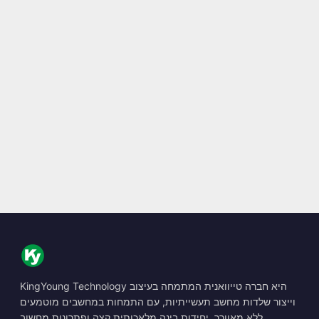
KingYoung Technology היא חברה טייוואנית המתמחה בעיצוב
וייצור שלדות מחשב תעשייתיות, עם התמחות במחשבים מוטמעים
ללא מאוורר, יחידות בינה מלאכותית קצה ופתרונות מחשוב