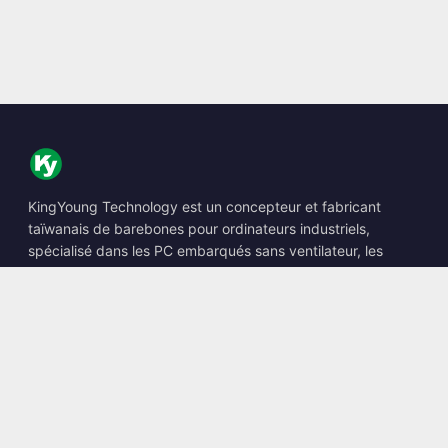
KingYoung Technology est un concepteur et fabricant
taïwanais de barebones pour ordinateurs industriels,
spécialisé dans les PC embarqués sans ventilateur, les
Edge AI Boxes et les solutions informatiques renforcées.
📍
10F., No. 318, Sec. 1, Neihu Rd., Neihu Dist., Taipei City
114, Taiwan
☎
+886-2-2659-8483
✉
sales@kingyoung.com.tw
Produits