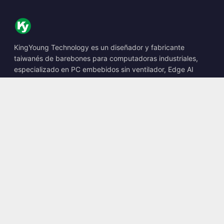
KingYoung Technology es un diseñador y fabricante
taiwanés de barebones para computadoras industriales,
especializado en PC embebidos sin ventilador, Edge AI
Boxes y soluciones informáticas robustas.
📍
10F., No. 318, Sec. 1, Neihu Rd., Neihu Dist., Taipei City
114, Taiwan
☎
+886-2-2659-8483
✉
sales@kingyoung.com.tw
Productos
PC industrial sin ventilador
Edge AI Box
Multi Gigabit Ethernet
Ultra compacto