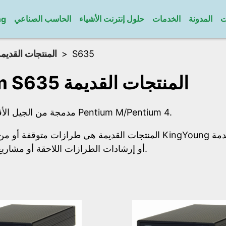
ت
المدونة
الخدمات
حلول إنترنت الأشياء
الحاسب الصناعي
ng
المنتجات القديم
S635
Sumicom S635 المنتجات القديمة
عائلة Sumicom مدمجة من الجيل الأقدم Pentium M/Pentium 4.
المنتجات القديمة هي طرازات مت KingYoung لمعرفة خيارات الخدمة
أو إرشادات الطرازات اللاحقة أو مشاريع التحديث المخصصة.