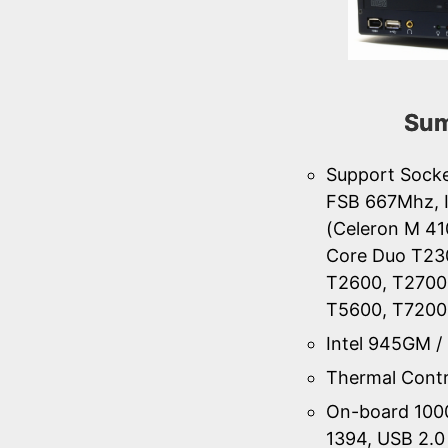
Sum
Support Sock
FSB 667Mhz, I
(Celeron M 41
Core Duo T23
T2600, T2700
T5600, T7200
Intel 945GM /
Thermal Contr
On-board 100
1394, USB 2.0