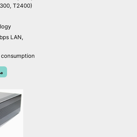
2300, T2400)
logy
bps LAN,
r consumption
مز