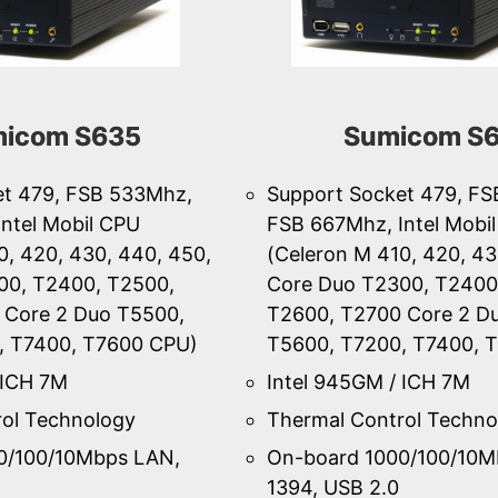
icom S635
Sumicom S
et 479, FSB 533Mhz,
Support Socket 479, F
ntel Mobil CPU
FSB 667Mhz, Intel Mobi
0, 420, 430, 440, 450,
(Celeron M 410, 420, 43
00, T2400, T2500,
Core Duo T2300, T2400
 Core 2 Duo T5500,
T2600, T2700 Core 2 D
, T7400, T7600 CPU)
T5600, T7200, T7400, 
 ICH 7M
Intel 945GM / ICH 7M
ol Technology
Thermal Control Techno
0/100/10Mbps LAN,
On-board 1000/100/10M
1394, USB 2.0