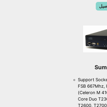
اصيل
Sum
Support Sock
FSB 667Mhz, I
(Celeron M 41
Core Duo T23
T2600, T2700