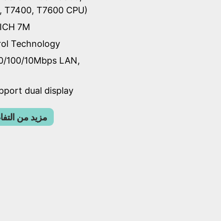
, T7400, T7600 CPU)
 ICH 7M
ol Technology
0/100/10Mbps LAN,
pport dual display
مزيد من التف