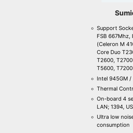
Sumi
Support Sock
FSB 667Mhz, I
(Celeron M 41
Core Duo T23
T2600, T2700
T5600, T7200
Intel 945GM /
Thermal Contr
On-board 4 s
LAN; 1394, US
Ultra low noi
consumption