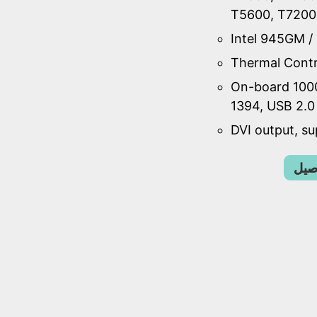
T5600, T7200
Intel 945GM /
Thermal Contr
On-board 100
1394, USB 2.0
DVI output, su
اصيل