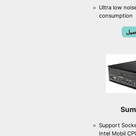
Ultra low noi
consumption
اصيل
Sum
Support Sock
Intel Mobil C