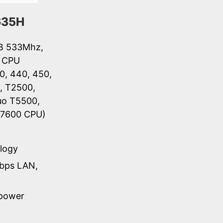
635H
SB 533Mhz,
l CPU
0, 440, 450,
, T2500,
uo T5500,
T7600 CPU)
logy
bps LAN,
 power