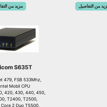
يد من التفاصيل
مزيد من التف
icom S635T
et 479, FSB 533Mhz,
ntel Mobil CPU
0, 420, 430, 440, 450,
00, T2400, T2500,
 Core 2 Duo T5500,