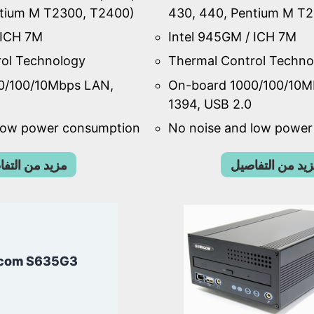
ntium M T2300, T2400)
430, 440, Pentium M T
 ICH 7M
Intel 945GM / ICH 7M
ol Technology
Thermal Control Techno
0/100/10Mbps LAN,
On-board 1000/100/10M
1394, USB 2.0
 low power consumption
No noise and low powe
يد من التفاصيل
مزيد من التف
com S635G3