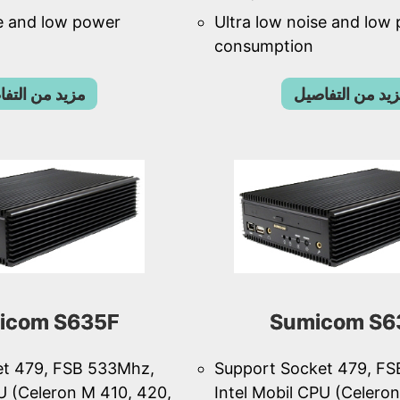
se and low power
Ultra low noise and low
consumption
يد من التفاصيل
مزيد من التف
icom S635F
Sumicom S6
et 479, FSB 533Mhz,
Support Socket 479, F
PU (Celeron M 410, 420,
Intel Mobil CPU (Celero