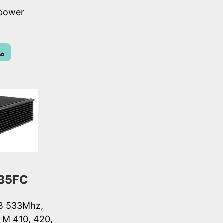
 power
مز
35FC
SB 533Mhz,
n M 410, 420,