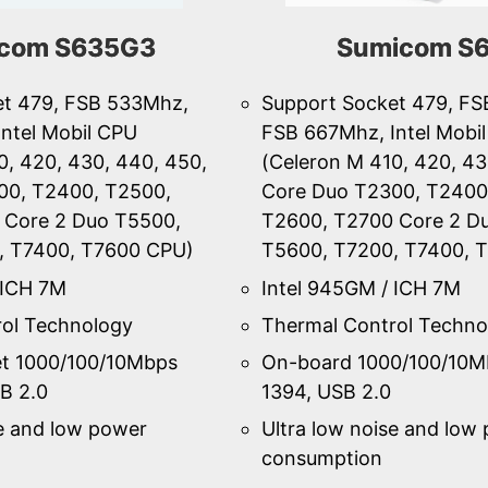
com S635G3
Sumicom S
et 479, FSB 533Mhz,
Support Socket 479, F
ntel Mobil CPU
FSB 667Mhz, Intel Mobi
0, 420, 430, 440, 450,
(Celeron M 410, 420, 43
00, T2400, T2500,
Core Duo T2300, T2400
 Core 2 Duo T5500,
T2600, T2700 Core 2 D
, T7400, T7600 CPU)
T5600, T7200, T7400, 
 ICH 7M
Intel 945GM / ICH 7M
ol Technology
Thermal Control Techno
et 1000/100/10Mbps
On-board 1000/100/10M
B 2.0
1394, USB 2.0
se and low power
Ultra low noise and low
consumption