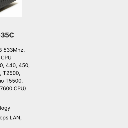
635C
SB 533Mhz,
l CPU
0, 440, 450,
, T2500,
uo T5500,
T7600 CPU)
logy
bps LAN,