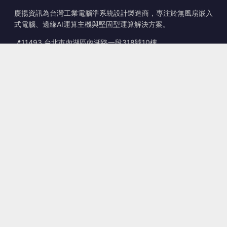
慶揚資訊為台灣工業電腦準系統設計製造商，專注於無風扇嵌入
式電腦、邊緣AI運算主機與堅固型運算解決方案。
📍
11493 台北市內湖區內湖路一段318號10樓
☎
+886-2-2659-8483
✉
sales@kingyoung.com.tw
產品
無風扇工業電腦
邊緣運算 AI Box
多埠 Gigabit 乙太網路
超小型工業電腦
聯絡資訊
聯絡我們
客製化服務