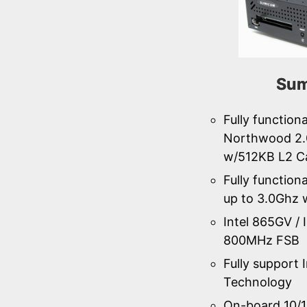
Sum
Fully function
Northwood 2.
w/512KB L2 C
Fully function
up to 3.0Ghz
Intel 865GV / 
800MHz FSB
Fully support 
Technology
On-board 10/1