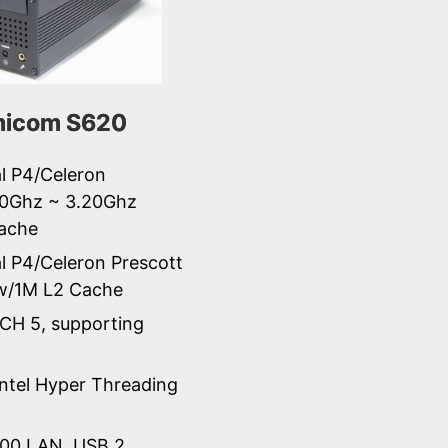
icom S620
al P4/Celeron
0Ghz ~ 3.20Ghz
ache
al P4/Celeron Prescott
 w/1M L2 Cache
ICH 5, supporting
Intel Hyper Threading
00 LAN, USB 2,