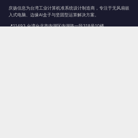
庆扬信息为台湾工业计算机准系统设计制造商，专注于无风扇嵌
入式电脑、边缘AI盒子与坚固型运算解决方案。
📍
11493 台湾台北市内湖区内湖路一段318号10楼
☎
+886-2-2659-8483
✉
sales@kingyoung.com.tw
产品
无风扇工业计算机
边缘运算 AI Box
多端口 Gigabit 以太网
超小型工业计算机
联系信息
联系我们
服务