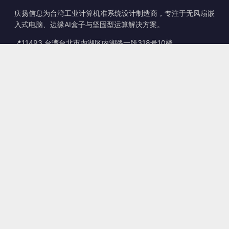
庆扬信息为台湾工业计算机准系统设计制造商，专注于无风扇嵌
入式电脑、边缘AI盒子与坚固型运算解决方案。
📍
11493 台湾台北市内湖区内湖路一段318号10楼
☎
+886-2-2659-8483
✉
sales@kingyoung.com.tw
产品
无风扇工业计算机
边缘运算 AI Box
多端口 Gigabit 以太网
超小型工业计算机
联系信息
联系我们
服务