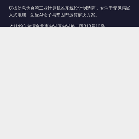
庆扬信息为台湾工业计算机准系统设计制造商，专注于无风扇嵌
入式电脑、边缘AI盒子与坚固型运算解决方案。
📍
11493 台湾台北市内湖区内湖路一段318号10楼
☎
+886-2-2659-8483
✉
sales@kingyoung.com.tw
产品
无风扇工业计算机
边缘运算 AI Box
多端口 Gigabit 以太网
超小型工业计算机
联系信息
联系我们
服务