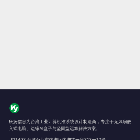
庆扬信息为台湾工业计算机准系统设计制造商，专注于无风扇嵌
入式电脑、边缘AI盒子与坚固型运算解决方案。
📍
11493 台湾台北市内湖区内湖路一段318号10楼