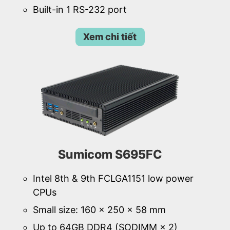
Built-in 1 RS-232 port
Xem chi tiết
Sumicom S695FC
Intel 8th & 9th FCLGA1151 low power
CPUs
Small size: 160 × 250 × 58 mm
Up to 64GB DDR4 (SODIMM × 2)