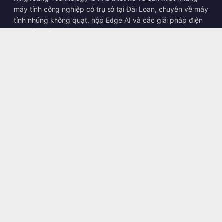
máy tính công nghiệp có trụ sở tại Đài Loan, chuyên về máy
tính nhúng không quạt, hộp Edge AI và các giải pháp điện
toán bền bỉ.
📍
10F., No. 318, Sec. 1, Neihu Rd., Neihu Dist., Taipei City
114, Taiwan
☎
+886-2-2659-8483
✉
sales@kingyoung.com.tw
Sản phẩm
Máy tính công nghiệp không quạt
Hộp Edge AI
Mạng Multi Gigabit Ethernet
Kích thước siêu nhỏ
Liên hệ
Liên hệ với chúng tôi