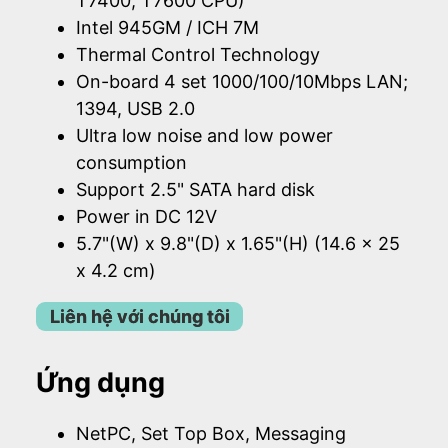
T7400, T7600 CPU)
Intel 945GM / ICH 7M
Thermal Control Technology
On-board 4 set 1000/100/10Mbps LAN;
1394, USB 2.0
Ultra low noise and low power
consumption
Support 2.5" SATA hard disk
Power in DC 12V
5.7"(W) x 9.8"(D) x 1.65"(H) (14.6 x 25
x 4.2 cm)
Liên hệ với chúng tôi
Ứng dụng
NetPC, Set Top Box, Messaging