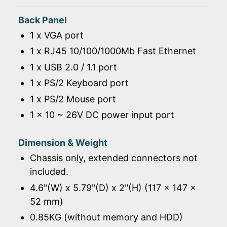
Back Panel
1 x VGA port
1 x RJ45 10/100/1000Mb Fast Ethernet
1 x USB 2.0 / 1.1 port
1 x PS/2 Keyboard port
1 x PS/2 Mouse port
1 x 10 ~ 26V DC power input port
Dimension & Weight
Chassis only, extended connectors not
included.
4.6"(W) x 5.79"(D) x 2"(H) (117 x 147 x
52 mm)
0.85KG (without memory and HDD)