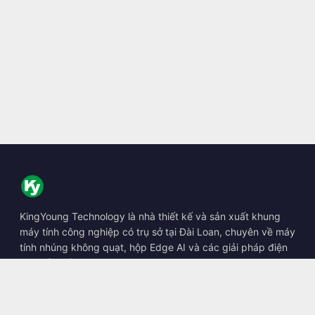
KingYoung Technology là nhà thiết kế và sản xuất khung
máy tính công nghiệp có trụ sở tại Đài Loan, chuyên về máy
tính nhúng không quạt, hộp Edge AI và các giải pháp điện
toán bền bỉ.
📍
10F., No. 318, Sec. 1, Neihu Rd., Neihu Dist., Taipei City
114, Taiwan