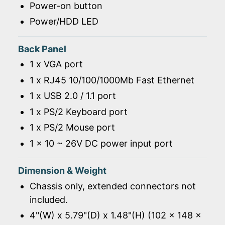
Power-on button
Power/HDD LED
Back Panel
1 x VGA port
1 x RJ45 10/100/1000Mb Fast Ethernet
1 x USB 2.0 / 1.1 port
1 x PS/2 Keyboard port
1 x PS/2 Mouse port
1 x 10 ~ 26V DC power input port
Dimension & Weight
Chassis only, extended connectors not
included.
4"(W) x 5.79"(D) x 1.48"(H) (102 x 148 x