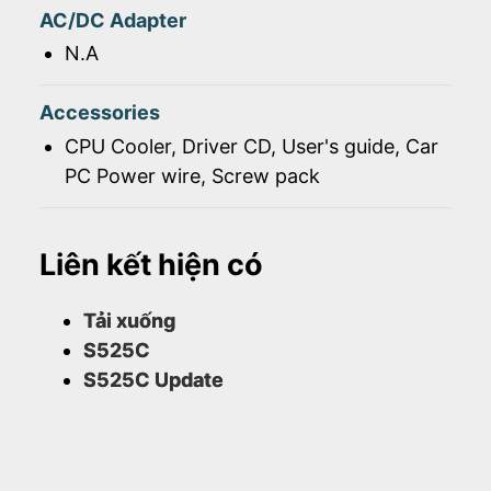
AC/DC Adapter
N.A
Accessories
CPU Cooler, Driver CD, User's guide, Car
PC Power wire, Screw pack
Liên kết hiện có
Tải xuống
S525C
S525C Update