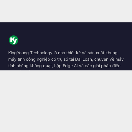
KingYoung Technology là nhà thiết kế và sản xuất khung
máy tính công nghiệp có trụ sở tại Đài Loan, chuyên về máy
tính nhúng không quạt, hộp Edge AI và các giải pháp điện
toán bền bỉ.
📍
10F., No. 318, Sec. 1, Neihu Rd., Neihu Dist., Taipei City
114, Taiwan
☎
+886-2-2659-8483
✉
sales@kingyoung.com.tw
Sản phẩm
Máy tính công nghiệp không quạt