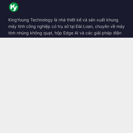
KingYoung Technology là nhà thiết kế và sản xuất khung
máy tính công nghiệp có trụ sở tại Đài Loan, chuyên về máy
tính nhúng không quạt, hộp Edge AI và các giải pháp điện
toán bền bỉ.
📍
10F., No. 318, Sec. 1, Neihu Rd., Neihu Dist., Taipei City
114, Taiwan
☎
+886-2-2659-8483
✉
sales@kingyoung.com.tw
Sản phẩm
Máy tính công nghiệp không quạt
Hộp Edge AI
Mạng Multi Gigabit Ethernet
Kích thước siêu nhỏ