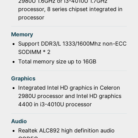
2980U 1.6GHz or i3-4010U 1.7GHz
processor, 8 series chipset integrated in
processor
Memory
Support DDR3/L 1333/1600Mhz non-ECC
SODIMM * 2
Total memory size up to 16GB
Graphics
Integrated Intel HD graphics in Celeron
2980U processor and Intel HD graphics
4400 in i3-4010U processor
Audio
Realtek ALC892 high definition audio