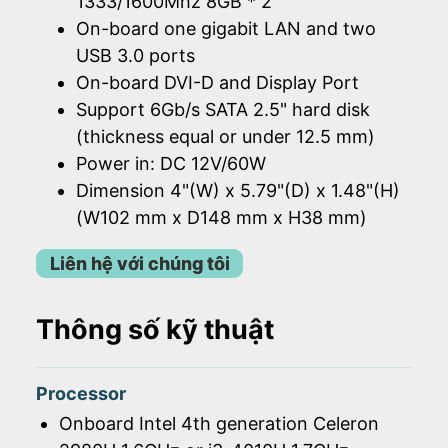
1333/1600Mhz 8GB * 2
On-board one gigabit LAN and two
USB 3.0 ports
On-board DVI-D and Display Port
Support 6Gb/s SATA 2.5" hard disk
(thickness equal or under 12.5 mm)
Power in: DC 12V/60W
Dimension 4"(W) x 5.79"(D) x 1.48"(H)
(W102 mm x D148 mm x H38 mm)
Liên hệ với chúng tôi
Thông số kỹ thuật
Processor
Onboard Intel 4th generation Celeron