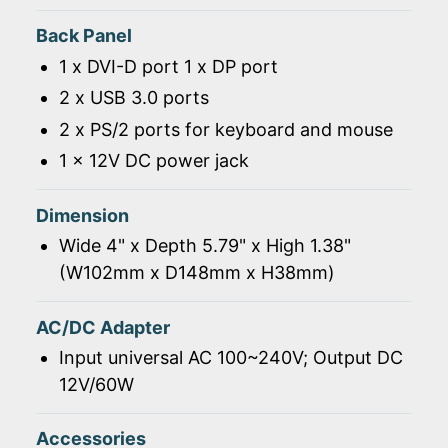
Back Panel
1 x DVI-D port 1 x DP port
2 x USB 3.0 ports
2 x PS/2 ports for keyboard and mouse
1 x 12V DC power jack
Dimension
Wide 4" x Depth 5.79" x High 1.38"
(W102mm x D148mm x H38mm)
AC/DC Adapter
Input universal AC 100~240V; Output DC
12V/60W
Accessories