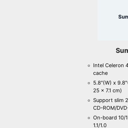
Sum
Sum
Intel Celeron
cache
5.8"(W) x 9.8"
25 x 7.1 cm)
Support slim 2
CD-ROM/DVD
On-board 10/
1.1/1.0