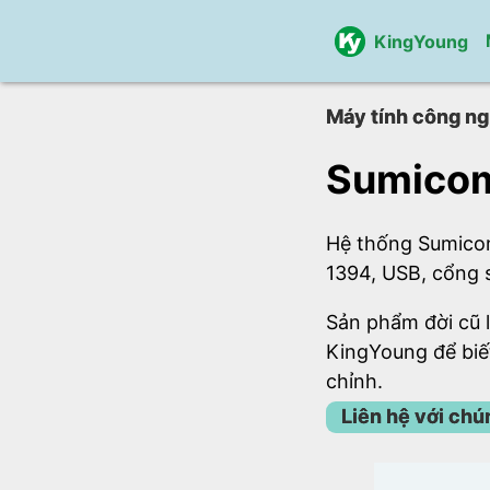
KingYoung
Máy tính công ng
Sumicom
Hệ thống Sumicom 
1394, USB, cổng 
Sản phẩm đời cũ l
KingYoung để biế
chỉnh.
Liên hệ với chú