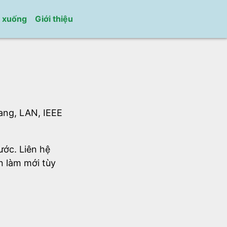
i xuống
Giới thiệu
uang, LAN, IEEE
ước. Liên hệ
n làm mới tùy