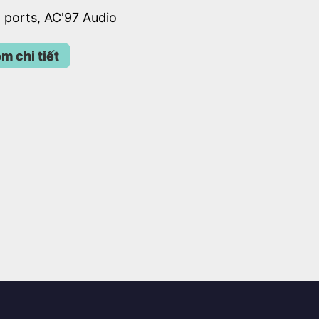
al ports, AC'97 Audio
m chi tiết