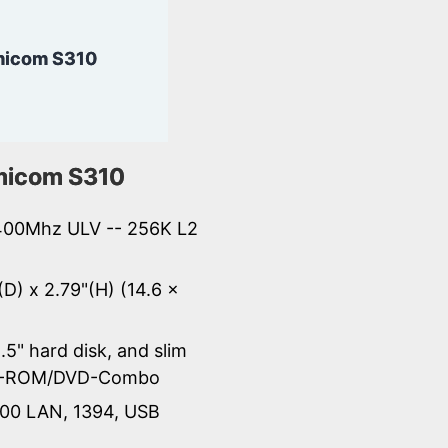
icom S310
icom S310
 400Mhz ULV -- 256K L2
(D) x 2.79"(H) (14.6 x
.5" hard disk, and slim
-ROM/DVD-Combo
100 LAN, 1394, USB