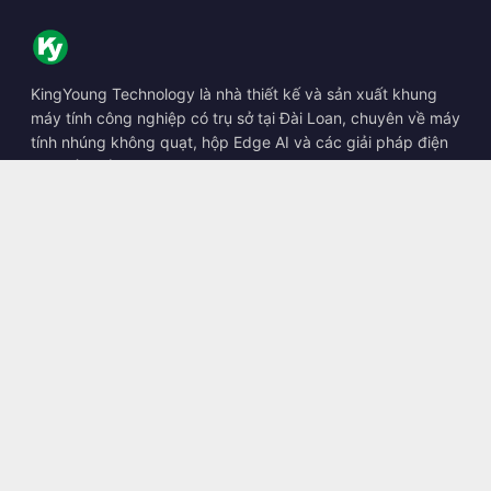
KingYoung Technology là nhà thiết kế và sản xuất khung
máy tính công nghiệp có trụ sở tại Đài Loan, chuyên về máy
tính nhúng không quạt, hộp Edge AI và các giải pháp điện
toán bền bỉ.
📍
10F., No. 318, Sec. 1, Neihu Rd., Neihu Dist., Taipei City
114, Taiwan
☎
+886-2-2659-8483
✉
sales@kingyoung.com.tw
Sản phẩm
Máy tính công nghiệp không quạt
Hộp Edge AI
Mạng Multi Gigabit Ethernet
Kích thước siêu nhỏ