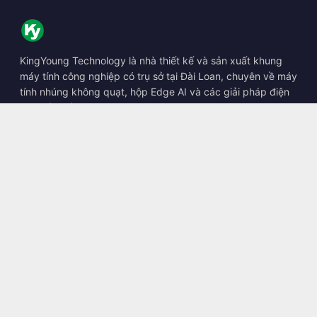
KingYoung Technology là nhà thiết kế và sản xuất khung
máy tính công nghiệp có trụ sở tại Đài Loan, chuyên về máy
tính nhúng không quạt, hộp Edge AI và các giải pháp điện
toán bền bỉ.
📍
10F., No. 318, Sec. 1, Neihu Rd., Neihu Dist., Taipei City
114, Taiwan
☎
+886-2-2659-8483
✉
sales@kingyoung.com.tw
Sản phẩm
Máy tính công nghiệp không quạt
Hộp Edge AI
Mạng Multi Gigabit Ethernet
Kích thước siêu nhỏ