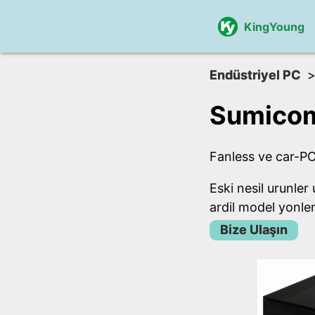
KingYoung
Endüstriyel PC
Sumicom 
Fanless ve car-PC 
Eski nesil urunler
ardil model yonlen
Bize Ulaşın