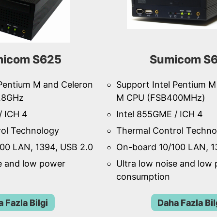
icom S625
Sumicom S
 Pentium M and Celeron
Support Intel Pentium M
1.8GHz
M CPU (FSB400MHz)
/ ICH 4
Intel 855GME / ICH 4
ol Technology
Thermal Control Techno
00 LAN, 1394, USB 2.0
On-board 10/100 LAN, 1
se and low power
Ultra low noise and low
consumption
 Fazla Bilgi
Daha Fazla Bil