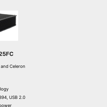
25FC
 and Celeron
logy
394, USB 2.0
 power