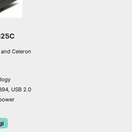
625C
 and Celeron
logy
394, USB 2.0
 power
gi