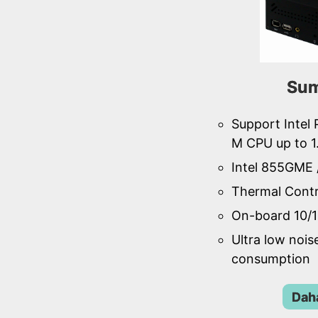
Sum
Support Intel
M CPU up to 
Intel 855GME 
Thermal Contr
On-board 10/1
Ultra low noi
consumption
Daha