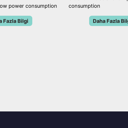
 low power consumption
consumption
 Fazla Bilgi
Daha Fazla Bil