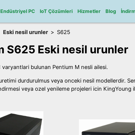
Endüstriyel PC
IoT Çözümleri
Hizmetler
Blog
İndir
Eski nesil urunler
S625
S625 Eski nesil urunler
varyantlari bulunan Pentium M nesli ailesi.
 uretimi durdurulmus veya onceki nesil modellerdir. Ser
dirmesi veya ozel yenileme projeleri icin KingYoung il