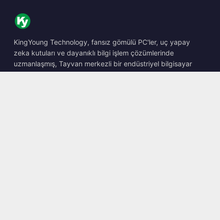
KingYoung Technology, fansız gömülü PC'ler, uç yapay
zeka kutuları ve dayanıklı bilgi işlem çözümlerinde
uzmanlaşmış, Tayvan merkezli bir endüstriyel bilgisayar
barebone tasarımcısı ve üreticisidir.
📍
10F., No. 318, Sec. 1, Neihu Rd., Neihu Dist., Taipei City
114, Taiwan
☎
+886-2-2659-8483
✉
sales@kingyoung.com.tw
Ürünler
Fansız Endüstriyel PC
Uç Yapay Zeka Kutusu
Çoklu Gigabit Ethernet
Ultra Küçük Boyut