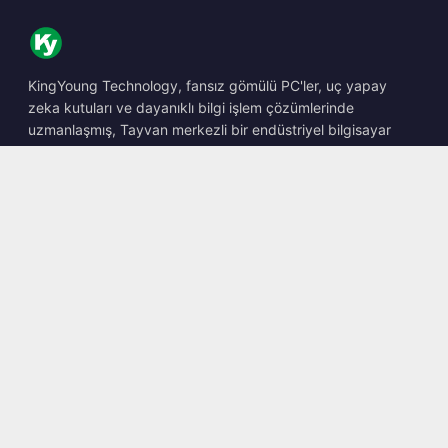
KingYoung Technology, fansız gömülü PC'ler, uç yapay
zeka kutuları ve dayanıklı bilgi işlem çözümlerinde
uzmanlaşmış, Tayvan merkezli bir endüstriyel bilgisayar
barebone tasarımcısı ve üreticisidir.
📍
10F., No. 318, Sec. 1, Neihu Rd., Neihu Dist., Taipei City
114, Taiwan
☎
+886-2-2659-8483
✉
sales@kingyoung.com.tw
Ürünler
Fansız Endüstriyel PC
Uç Yapay Zeka Kutusu
Çoklu Gigabit Ethernet
Ultra Küçük Boyut