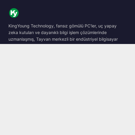
KingYoung Technology, fansız gömülü PC'ler, uç yapay
zeka kutuları ve dayanıklı bilgi işlem çözümlerinde
uzmanlaşmış, Tayvan merkezli bir endüstriyel bilgisayar
barebone tasarımcısı ve üreticisidir.
📍
10F., No. 318, Sec. 1, Neihu Rd., Neihu Dist., Taipei City
114, Taiwan
☎
+886-2-2659-8483
✉
sales@kingyoung.com.tw
Ürünler
Fansız Endüstriyel PC
Uç Yapay Zeka Kutusu
Çoklu Gigabit Ethernet
Ultra Küçük Boyut