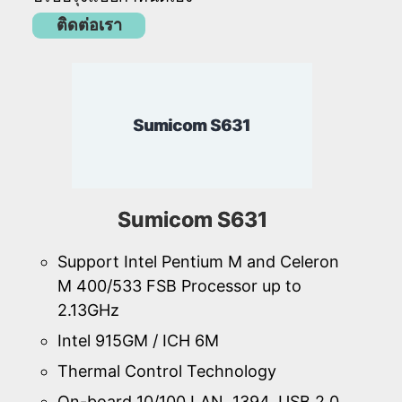
ติดต่อเรา
Sumicom S631
Sumicom S631
Support Intel Pentium M and Celeron
M 400/533 FSB Processor up to
2.13GHz
Intel 915GM / ICH 6M
Thermal Control Technology
On-board 10/100 LAN, 1394, USB 2.0