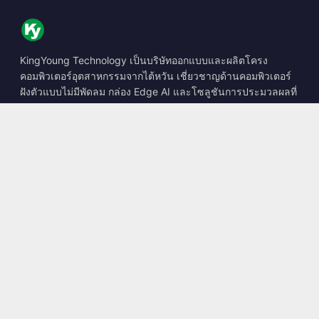
KingYoung Technology เป็นบริษัทออกแบบและผลิตโครง
คอมพิวเตอร์อุตสาหกรรมจากไต้หวัน เชี่ยวชาญด้านคอมพิวเตอร์
ฝังตัวแบบไม่มีพัดลม กล่อง Edge AI และโซลูชันการประมวลผลที่
ทนทาน
📍
10F., No. 318, Sec. 1, Neihu Rd., Neihu Dist., Taipei City
114, Taiwan
☎
+886-2-2659-8483
✉
sales@kingyoung.com.tw
ผลิตภัณฑ์
คอมพิวเตอร์อุตสาหกรรมแบบไม่มีพัดลม
กล่อง Edge AI
เครือข่าย Multi Gigabit Ethernet
ขนาดเล็กพิเศษ