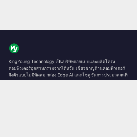
KingYoung Technology เป็นบริษัทออกแบบและผลิตโครง
คอมพิวเตอร์อุตสาหกรรมจากไต้หวัน เชี่ยวชาญด้านคอมพิวเตอร์
ฝังตัวแบบไม่มีพัดลม กล่อง Edge AI และโซลูชันการประมวลผลที่
ทนทาน
📍
10F., No. 318, Sec. 1, Neihu Rd., Neihu Dist., Taipei City
114, Taiwan
☎
+886-2-2659-8483
✉
sales@kingyoung.com.tw
ผลิตภัณฑ์