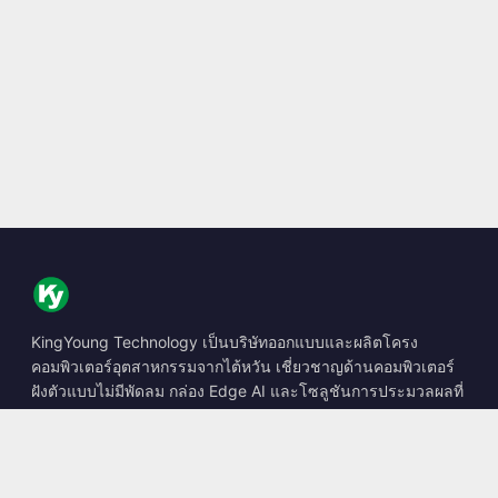
KingYoung Technology เป็นบริษัทออกแบบและผลิตโครง
คอมพิวเตอร์อุตสาหกรรมจากไต้หวัน เชี่ยวชาญด้านคอมพิวเตอร์
ฝังตัวแบบไม่มีพัดลม กล่อง Edge AI และโซลูชันการประมวลผลที่
ทนทาน
📍
10F., No. 318, Sec. 1, Neihu Rd., Neihu Dist., Taipei City
114, Taiwan