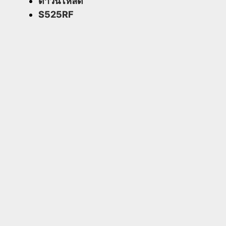
ดาวน์โหลด
S525RF