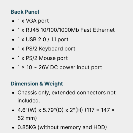
Back Panel
1 x VGA port
1 x RJ45 10/100/1000Mb Fast Ethernet
1 x USB 2.0 / 1.1 port
1 x PS/2 Keyboard port
1 x PS/2 Mouse port
1 x 10 ~ 26V DC power input port
Dimension & Weight
Chassis only, extended connectors not
included.
4.6"(W) x 5.79"(D) x 2"(H) (117 x 147 x
52 mm)
0.85KG (without memory and HDD)