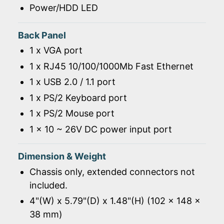
Power/HDD LED
Back Panel
1 x VGA port
1 x RJ45 10/100/1000Mb Fast Ethernet
1 x USB 2.0 / 1.1 port
1 x PS/2 Keyboard port
1 x PS/2 Mouse port
1 x 10 ~ 26V DC power input port
Dimension & Weight
Chassis only, extended connectors not
included.
4"(W) x 5.79"(D) x 1.48"(H) (102 x 148 x
38 mm)