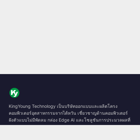
KingYoung Technology เป็นบริษัทออกแบบและผลิตโครง
คอมพิวเตอร์อุตสาหกรรมจากไต้หวัน เชี่ยวชาญด้านคอมพิวเตอร์
ฝังตัวแบบไม่มีพัดลม กล่อง Edge AI และโซลูชันการประมวลผลที่
ทนทาน
📍
10F., No. 318, Sec. 1, Neihu Rd., Neihu Dist., Taipei City