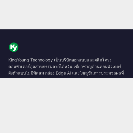
KingYoung Technology เป็นบริษัทออกแบบและผลิตโครง
คอมพิวเตอร์อุตสาหกรรมจากไต้หวัน เชี่ยวชาญด้านคอมพิวเตอร์
ฝังตัวแบบไม่มีพัดลม กล่อง Edge AI และโซลูชันการประมวลผลที่
ทนทาน
📍
10F., No. 318, Sec. 1, Neihu Rd., Neihu Dist., Taipei City
114, Taiwan
☎
+886-2-2659-8483
✉
sales@kingyoung.com.tw
ผลิตภัณฑ์