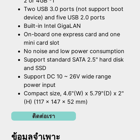
2 or 4GB *1
Two USB 3.0 ports (not support boot
device) and five USB 2.0 ports
Built-in Intel GigaLAN
On-board one express card and one
mini card slot
No noise and low power consumption
Support standard SATA 2.5" hard disk
and SSD
Support DC 10 ~ 26V wide range
power input
Compact size, 4.6"(W) x 5.79"(D) x 2"
(H) (117 x 147 x 52 mm)
ติดต่อเรา
ข้อมูลจำเพาะ