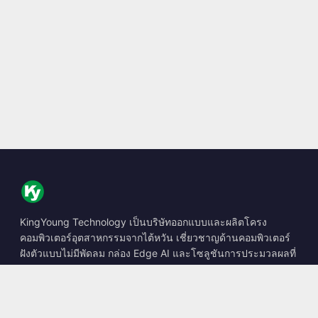
KingYoung Technology เป็นบริษัทออกแบบและผลิตโครง
คอมพิวเตอร์อุตสาหกรรมจากไต้หวัน เชี่ยวชาญด้านคอมพิวเตอร์
ฝังตัวแบบไม่มีพัดลม กล่อง Edge AI และโซลูชันการประมวลผลที่
ทนทาน
📍
10F., No. 318, Sec. 1, Neihu Rd., Neihu Dist., Taipei City
114, Taiwan