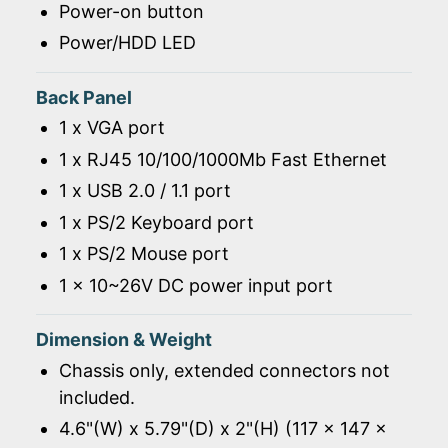
Power-on button
Power/HDD LED
Back Panel
1 x VGA port
1 x RJ45 10/100/1000Mb Fast Ethernet
1 x USB 2.0 / 1.1 port
1 x PS/2 Keyboard port
1 x PS/2 Mouse port
1 x 10~26V DC power input port
Dimension & Weight
Chassis only, extended connectors not
included.
4.6"(W) x 5.79"(D) x 2"(H) (117 x 147 x