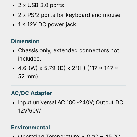
2 x USB 3.0 ports
2 x PS/2 ports for keyboard and mouse
1 x 12V DC power jack
Dimension
Chassis only, extended connectors not
included.
4.6"(W) x 5.79"(D) x 2"(H) (117 x 147 x
52 mm)
AC/DC Adapter
Input universal AC 100~240V; Output DC
12V/60W
Environmental
Operating Temperature: -10 ℃ ~ 45 ℃