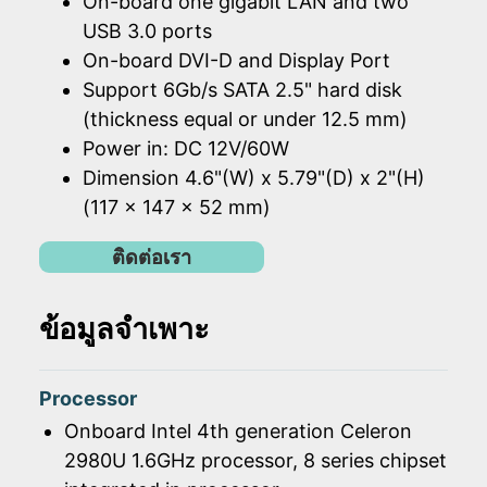
On-board one gigabit LAN and two
USB 3.0 ports
On-board DVI-D and Display Port
Support 6Gb/s SATA 2.5" hard disk
(thickness equal or under 12.5 mm)
Power in: DC 12V/60W
Dimension 4.6"(W) x 5.79"(D) x 2"(H)
(117 x 147 x 52 mm)
ติดต่อเรา
ข้อมูลจำเพาะ
Processor
Onboard Intel 4th generation Celeron
2980U 1.6GHz processor, 8 series chipset