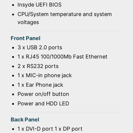
Insyde UEFI BIOS
CPU/System temperature and system
voltages
Front Panel
3 x USB 2.0 ports
1 x RJ45 100/1000Mb Fast Ethernet
2 x RS232 ports
1 x MIC-in phone jack
1 x Ear Phone jack
Power on/off button
Power and HDD LED
Back Panel
1 x DVI-D port 1 x DP port