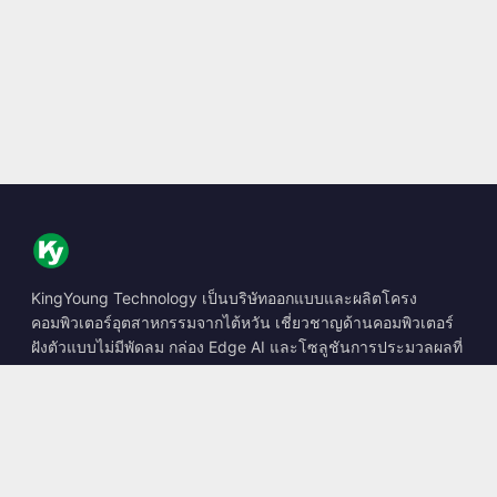
KingYoung Technology เป็นบริษัทออกแบบและผลิตโครง
คอมพิวเตอร์อุตสาหกรรมจากไต้หวัน เชี่ยวชาญด้านคอมพิวเตอร์
ฝังตัวแบบไม่มีพัดลม กล่อง Edge AI และโซลูชันการประมวลผลที่
ทนทาน
📍
10F., No. 318, Sec. 1, Neihu Rd., Neihu Dist., Taipei City
114, Taiwan
☎
+886-2-2659-8483
✉
sales@kingyoung.com.tw