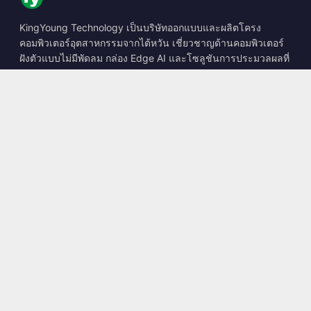
KingYoung Technology เป็นบริษัทออกแบบและผลิตโครง
คอมพิวเตอร์อุตสาหกรรมจากไต้หวัน เชี่ยวชาญด้านคอมพิวเตอร์
ฝังตัวแบบไม่มีพัดลม กล่อง Edge AI และโซลูชันการประมวลผลที่
ทนทาน
📍
10F., No. 318, Sec. 1, Neihu Rd., Neihu Dist., Taipei City
114, Taiwan
☎
+886-2-2659-8483
✉
sales@kingyoung.com.tw
ผลิตภัณฑ์
คอมพิวเตอร์อุตสาหกรรมแบบไม่มีพัดลม
กล่อง Edge AI
เครือข่าย Multi Gigabit Ethernet
ขนาดเล็กพิเศษ
ติดต่อ