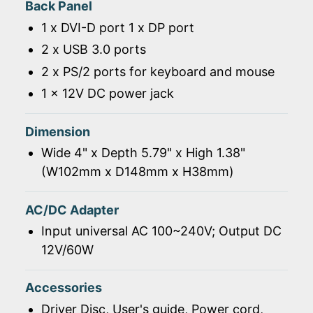
Back Panel
1 x DVI-D port 1 x DP port
2 x USB 3.0 ports
2 x PS/2 ports for keyboard and mouse
1 x 12V DC power jack
Dimension
Wide 4" x Depth 5.79" x High 1.38"
(W102mm x D148mm x H38mm)
AC/DC Adapter
Input universal AC 100~240V; Output DC
12V/60W
Accessories
Driver Disc, User's guide, Power cord,