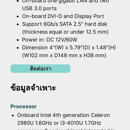
On-board one gigabit LAN and two
USB 3.0 ports
On-board DVI-D and Display Port
Support 6Gb/s SATA 2.5" hard disk
(thickness equal or under 12.5 mm)
Power in: DC 12V/60W
Dimension 4"(W) x 5.79"(D) x 1.48"(H)
(W102 mm x D148 mm x H38 mm)
ติดต่อเรา
ข้อมูลจำเพาะ
Processor
Onboard Intel 4th generation Celeron
2980U 1.6GHz or i3-4010U 1.7GHz