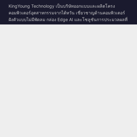
KingYoung Technology เป็นบริษัทออกแบบและผลิตโครง
คอมพิวเตอร์อุตสาหกรรมจากไต้หวัน เชี่ยวชาญด้านคอมพิวเตอร์
ฝังตัวแบบไม่มีพัดลม กล่อง Edge AI และโซลูชันการประมวลผลที่
ทนทาน
📍
10F., No. 318, Sec. 1, Neihu Rd., Neihu Dist., Taipei City
114, Taiwan
☎
+886-2-2659-8483
✉
sales@kingyoung.com.tw
ผลิตภัณฑ์
คอมพิวเตอร์อุตสาหกรรมแบบไม่มีพัดลม
กล่อง Edge AI
เครือข่าย Multi Gigabit Ethernet
ขนาดเล็กพิเศษ
ติดต่อ