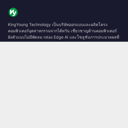
KingYoung Technology เป็นบริษัทออกแบบและผลิตโครง
คอมพิวเตอร์อุตสาหกรรมจากไต้หวัน เชี่ยวชาญด้านคอมพิวเตอร์
ฝังตัวแบบไม่มีพัดลม กล่อง Edge AI และโซลูชันการประมวลผลที่
ทนทาน
📍
10F., No. 318, Sec. 1, Neihu Rd., Neihu Dist., Taipei City
114, Taiwan
☎
+886-2-2659-8483
✉
sales@kingyoung.com.tw
ผลิตภัณฑ์
คอมพิวเตอร์อุตสาหกรรมแบบไม่มีพัดลม
กล่อง Edge AI
เครือข่าย Multi Gigabit Ethernet
ขนาดเล็กพิเศษ