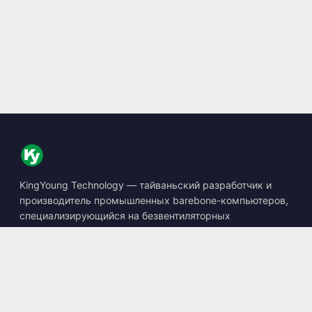
KingYoung Technology — тайваньский разработчик и
производитель промышленных barebone-компьютеров,
специализирующийся на безвентиляторных
встраиваемых ПК, устройствах edge AI и защищённых
вычислительных решениях.
📍
10F., No. 318, Sec. 1, Neihu Rd., Neihu Dist., Taipei City
114, Taiwan
☎
+886-2-2659-8483