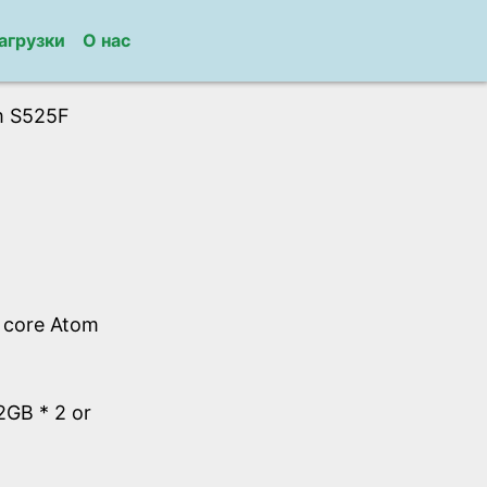
агрузки
О нас
m S525F
l core Atom
GB * 2 or