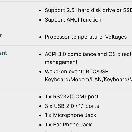
Support 2.5" hard disk drive or SS
Support AHCI function
r
Processor temperature; Voltages
ent
ACPI 3.0 compliance and OS direc
management
Wake-on event: RTC/USB
Keyboard/Modem/LAN/Keyboard/
1 x RS232(COM) port
3 x USB 2.0 / 1.1 ports
1 x Microphone Jack
1 x Ear Phone Jack