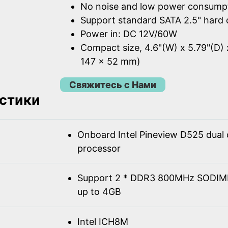
No noise and low power consump
Support standard SATA 2.5" hard 
Power in: DC 12V/60W
Compact size, 4.6"(W) x 5.79"(D) 
147 x 52 mm)
Свяжитесь с Нами
стики
Onboard Intel Pineview D525 dual
processor
Support 2 * DDR3 800MHz SODIM
up to 4GB
Intel ICH8M