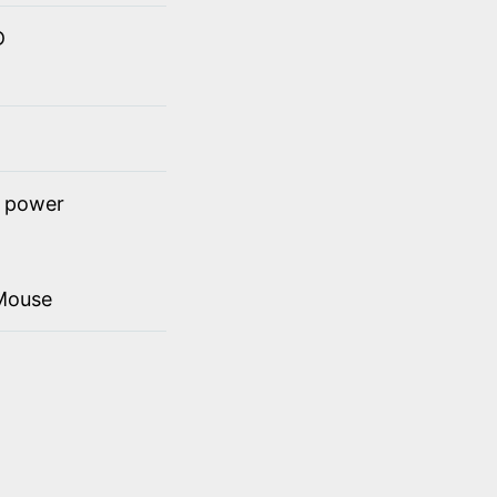
D
t power
Mouse