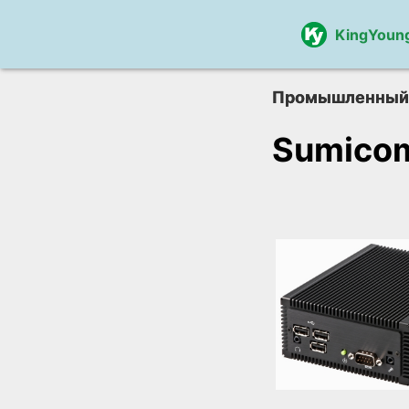
KingYoun
Промышленный
Sumico