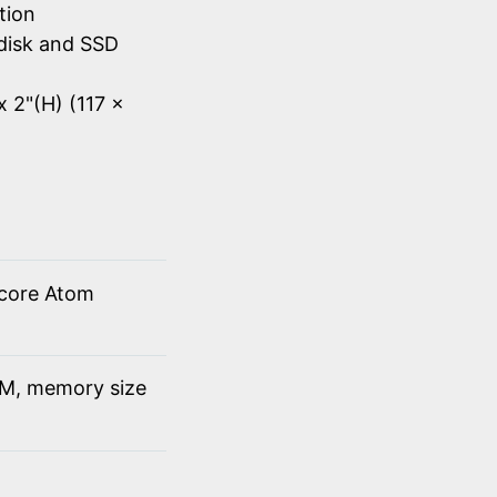
tion
disk and SSD
x 2"(H) (117 x
 core Atom
M, memory size