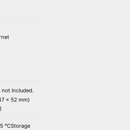
rnet
 not included.
147 x 52 mm)
)
45 ℃Storage