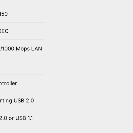
150
ODEC
00/1000 Mbps LAN
troller
orting USB 2.0
.0 or USB 1.1