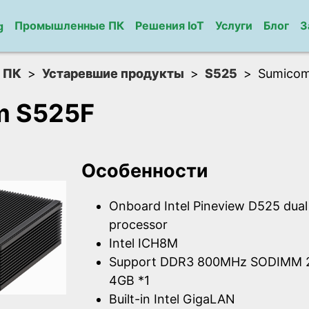
Промышленные ПК
Решения IoT
Услуги
Блог
З
g
 ПК
Устаревшие продукты
S525
Sumico
m S525F
Особенности
Onboard Intel Pineview D525 dua
processor
Intel ICH8M
Support DDR3 800MHz SODIMM 2
4GB *1
Built-in Intel GigaLAN