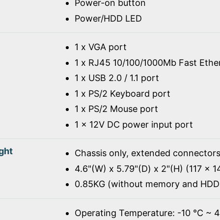
Power-on button
Power/HDD LED
1 x VGA port
1 x RJ45 10/100/1000Mb Fast Ethe
1 x USB 2.0 / 1.1 port
1 x PS/2 Keyboard port
1 x PS/2 Mouse port
1 x 12V DC power input port
ght
Chassis only, extended connectors
4.6"(W) x 5.79"(D) x 2"(H) (117 x 
0.85KG (without memory and HDD
Operating Temperature: -10 ℃ ~ 