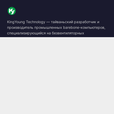
KingYoung Technology — тайваньский разработчик и
производитель промышленных barebone-компьютеров,
специализирующийся на безвентиляторных
встраиваемых ПК, устройствах edge AI и защищённых
вычислительных решениях.
📍
10F., No. 318, Sec. 1, Neihu Rd., Neihu Dist., Taipei City
114, Taiwan
☎
+886-2-2659-8483
✉
sales@kingyoung.com.tw
Продукция
Безвентиляторный Промышленный ПК
Edge AI Box
Multi Gigabit Ethernet
Сверхкомпактный Размер