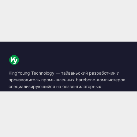
KingYoung Technology — тайваньский разработчик и
производитель промышленных barebone-компьютеров,
специализирующийся на безвентиляторных
встраиваемых ПК, устройствах edge AI и защищённых
вычислительных решениях.
📍
10F., No. 318, Sec. 1, Neihu Rd., Neihu Dist., Taipei City
114, Taiwan
☎
+886-2-2659-8483
✉
sales@kingyoung.com.tw