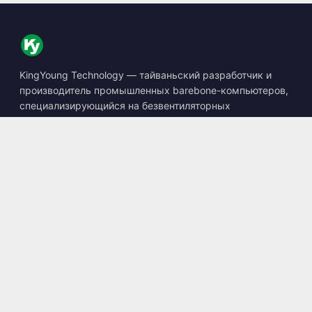
KingYoung Technology — тайваньский разработчик и
производитель промышленных barebone-компьютеров,
специализирующийся на безвентиляторных
встраиваемых ПК, устройствах edge AI и защищённых
вычислительных решениях.
📍
10F., No. 318, Sec. 1, Neihu Rd., Neihu Dist., Taipei City
114, Taiwan
☎
+886-2-2659-8483
✉
sales@kingyoung.com.tw
Продукция
Безвентиляторный Промышленный ПК
Edge AI Box
Multi Gigabit Ethernet